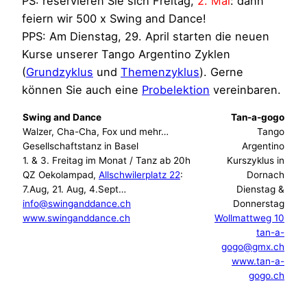
PS: reservieren Sie sich Freitag,
2. Mai
: dann
feiern wir 500 x Swing and Dance!
PPS: Am Dienstag, 29. April starten die neuen
Kurse unserer Tango Argentino Zyklen
(
Grundzyklus
und
Themenzyklus
). Gerne
können Sie auch eine
Probelektion
vereinbaren.
Swing and Dance
Tan-a-gogo
Walzer, Cha-Cha, Fox und mehr…
Tango
Gesellschaftstanz in Basel
Argentino
1. & 3. Freitag im Monat / Tanz ab 20h
Kurszyklus in
QZ Oekolampad,
Allschwilerplatz 22
:
Dornach
7.Aug, 21. Aug, 4.Sept…
Dienstag &
info@swinganddance.ch
Donnerstag
www.swinganddance.ch
Wollmattweg 10
tan-a-
gogo@gmx.ch
www.tan-a-
gogo.ch