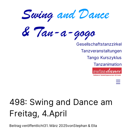
Zum
Inhalt
springen
Gesellschaftstanzzirkel
Tanzveranstaltungen
Tango Kurszyklus
Tanzanimation
498: Swing and Dance am
Freitag, 4.April
Beitrag veröffentlicht
31. März 2025
von
Stephan & Ella