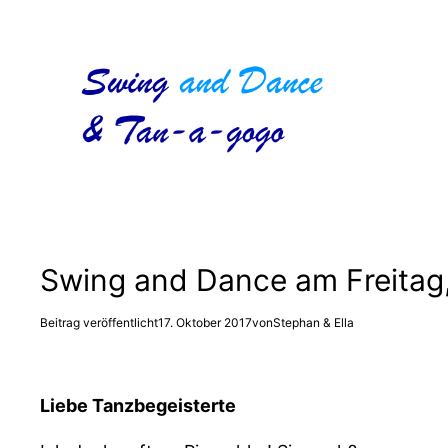
Zum
Inhalt
springen
Swing and Dance am Freitag,
Beitrag veröffentlicht
17. Oktober 2017
von
Stephan & Ella
Liebe Tanzbegeisterte