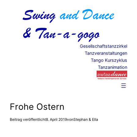
Zum
Inhalt
springen
Gesellschaftstanzzirkel
Tanzveranstaltungen
Tango Kurszyklus
Tanzanimation
Frohe Ostern
Beitrag veröffentlicht
8. April 2019
von
Stephan & Ella